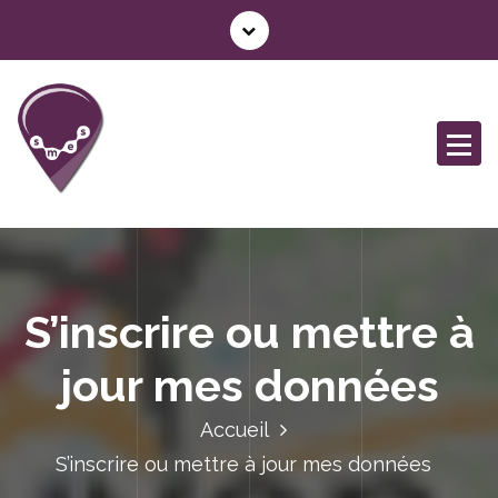
A
l
l
e
r
a
u
c
o
n
t
e
S’inscrire ou mettre à
n
u
jour mes données
Accueil
S’inscrire ou mettre à jour mes données