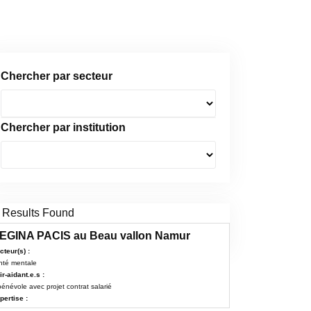
Chercher par secteur
Chercher par institution
 Results Found
2
EGINA PACIS au Beau vallon Namur
cteur(s) :
nté mentale
ir-aidant.e.s :
bénévole avec projet contrat salarié
pertise :