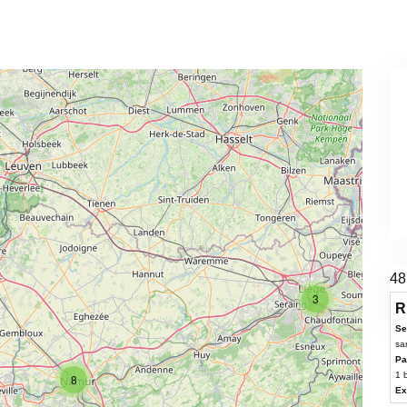
48
3
R
Se
sa
Pa
1 
8
Ex