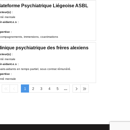
lateforme Psychiatrique Liégeoise ASBL
cteur(s) :
nté mentale
ir-aidant.e.s :
pertise :
compagnements, immersions, coanimations
linique psychiatrique des frères alexiens
cteur(s) :
nté mentale
ir-aidant.e.s :
pairs-aidants en temps partiel, sous contrat rémunéré.
pertise :
nté mentale
1
2
3
4
5