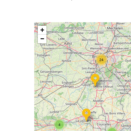
+
−
24
4