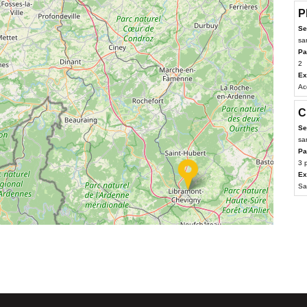
P
Se
sa
Pa
2
Ex
Ac
C
Se
sa
Pa
3 
Ex
Sa